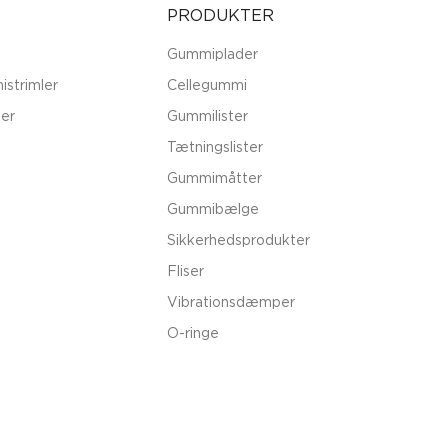
PRODUKTER
Gummiplader
istrimler
Cellegummi
er
Gummilister
Tætningslister
Gummimåtter
Gummibælge
Sikkerhedsprodukter
Fliser
Vibrationsdæmper
O-ringe