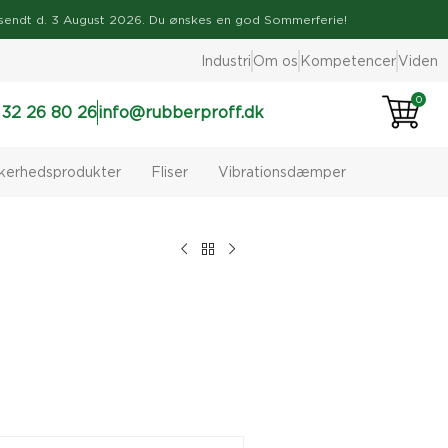
ve afsendt d. 3 August 2026. Du ønskes en god Sommerferie!
Industri
Om os
Kompetencer
Viden
0
 32 26 80 26
info@rubberproff.dk
kkerhedsprodukter
Fliser
Vibrationsdæmper