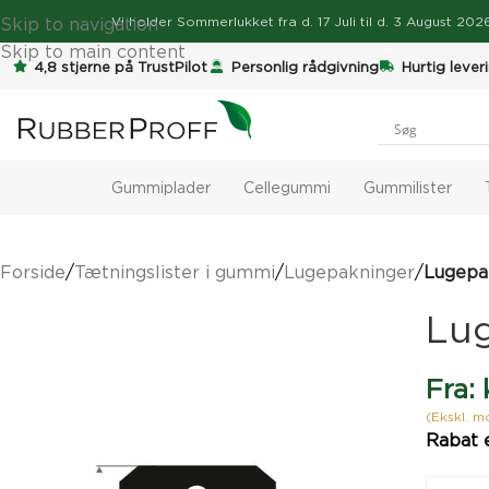
Skip to navigation
Vi holder
Sommerlukket
fra d. 17 Juli til d. 3 August 2
Skip to main content
4,8 stjerne på TrustPilot
Personlig rådgivning
Hurtig lever
Gummiplader
Cellegummi
Gummilister
Forside
/
Tætningslister i gummi
/
Lugepakninger
/
Lugepa
Lu
Fra:
(Ekskl. 
Rabat 