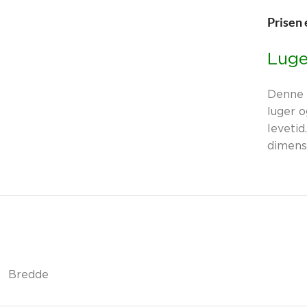
Prisen 
Luge
Denne f
luger o
levetid
dimens
Bredde