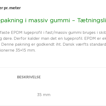
er pr. meter
pakning i massiv gummi – Tætningslis
aste EPDM lugeprofil i fast/massiv gummi bruges i skib
g døre. Derfor kalder man det en lugeprofil. EPDM er e
. Denne pakning er godkendt iht. Dansk værfts standard
ionerne 35×15 mm.
BESKRIVELSE
35 mm