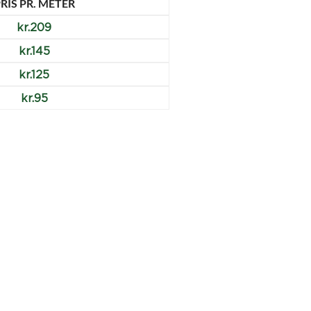
RIS PR. METER
kr.
209
kr.
145
kr.
125
kr.
95