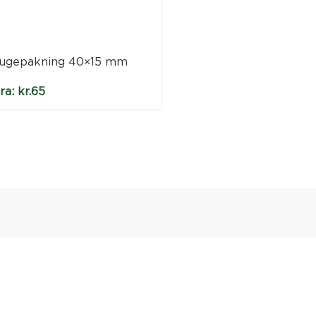
ugepakning 40×15 mm
Lugepakning 40×25
ra:
kr.
65
Fra:
kr.
155