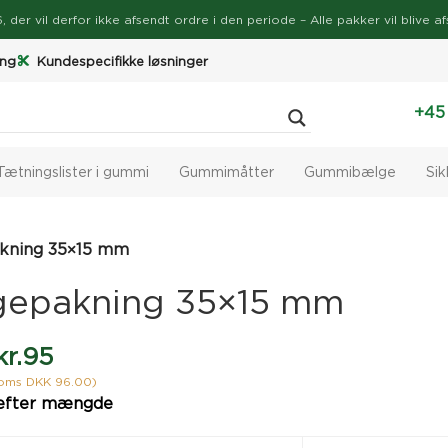
026, der vil derfor ikke afsendt ordre i den periode – Alle pakker vil bli
ing
Kundespecifikke løsninger
+45
Tætningslister i gummi
Gummimåtter
Gummibælge
Si
kning 35×15 mm
gepakning 35×15 mm
kr.
95
moms DKK 96.00)
efter mængde