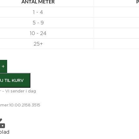
ANTAL METER
P
1 - 4
5 - 9
10 - 24
25+
+
ØJ TIL KURV
r - Vi sender i dag
mer:
10.00.2158.3515
blad