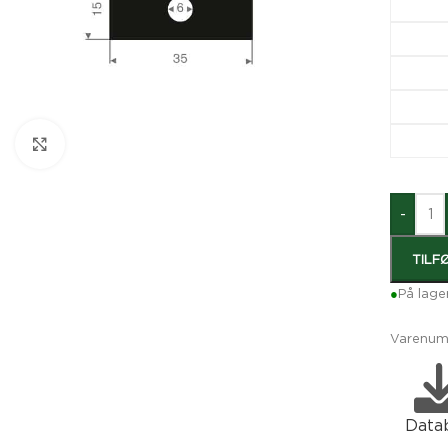
Klik for at forstørre
-
TILF
●
På lage
Varenum
Data