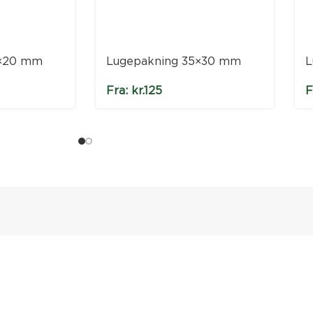
5×20 mm
Lugepakning 35×30 mm
L
Fra:
kr.
125
F