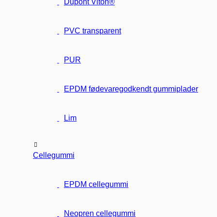
Dupont Viton®
PVC transparent
PUR
EPDM fødevaregodkendt gummiplader
Lim
Cellegummi
EPDM cellegummi
Neopren cellegummi