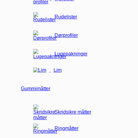
Rudelister
Dørprofiler
Lugepakninger
Lim
Gummimåtter
Skridsikre måtter
Ringmåtter