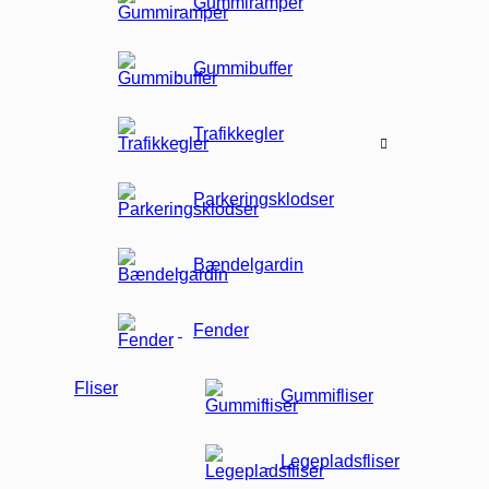
Gummiramper
Gummibuffer
Trafikkegler
Parkeringsklodser
Bændelgardin
Fender
Fliser
Gummifliser
Legepladsfliser