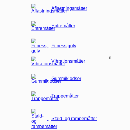
Aflastningsmåtter
Entremåtter
Fitness gulv
Vibrationsmåtter
Gummiklodser
Trappemåtter
Stald- og rampemåtter