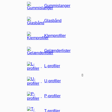
Gummislanger
Glasbånd
Klemprofiler
Gelænderlister
L-profiler
U-profiler
P-profiler
T-profiler