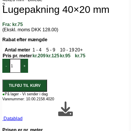
Lugepakning 40×20 mm
Fra:
kr.
75
(Ekskl. moms DKK 128.00)
Rabat efter mængde
Antal meter
1 - 4
5 - 9
10 - 19
20+
Pris pr. meter
kr.
209
kr.
125
kr.
95
kr.
75
-
+
TILFØJ TIL KURV
●
På lager - Vi sender i dag
Varenummer:
10.00.2158.4020
Datablad
Prisen er pr. meter