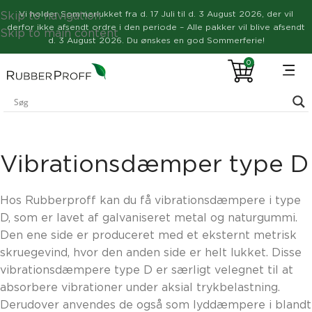
Skip to navigation
Vi holder
Sommerlukket
fra d. 17 Juli til d. 3 August 2026, der vil
derfor ikke afsendt ordre i den periode – Alle pakker vil blive afsendt
Skip to main content
d. 3 August 2026. Du ønskes en god Sommerferie!
0
Vibrationsdæmper type D
Hos Rubberproff kan du få vibrationsdæmpere i type
D, som er lavet af galvaniseret metal og naturgummi.
Den ene side er produceret med et eksternt metrisk
skruegevind, hvor den anden side er helt lukket. Disse
vibrationsdæmpere type D er særligt velegnet til at
absorbere vibrationer under aksial trykbelastning.
Derudover anvendes de også som lyddæmpere i blandt