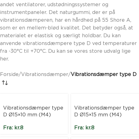
andet ventilatorer, udstødningssystemer og
instrumentpaneler. Det naturgummi, der er på
vibrationsdæmperen, har en hårdhed på 55 Shore A,
som er en mellem-blød kvalitet. Det betyder også, at
materialet er elastisk og særligt holdbar. Du kan
anvende vibrationsdæmpere type D ved temperaturer
fra -30°C til +70°C. Du kan se vores store udvalg lige
her.
Forside
/
Vibrationsdæmper
/
Vibrationsdæmper type D
Vibrationsdæmper type
Vibrationsdæmper type
D Ø15×10 mm (M4)
D Ø15×15 mm (M4)
Fra:
kr.
8
Fra:
kr.
8