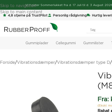
Skip to navigation
Vi holder
Sommerlukket
fra d. 17 Juli til d. 3 August 2
Skip to main content
4,8 stjerne på TrustPilot
Personlig rådgivning
Hurtig lever
Gummiplader
Cellegummi
Gummilister
Forside
/
Vibrationsdæmper
/
Vibrationsdæmper type D
/
Vi
(M
Fra:
(Ekskl. 
Rabat 