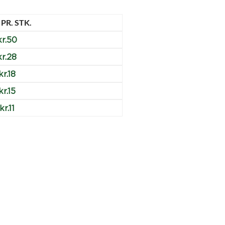
 PR. STK.
r.
50
kr.
28
kr.
18
kr.
15
kr.
11