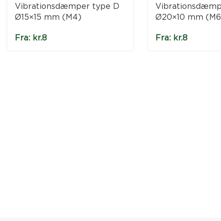
Vibrationsdæmper type D
Vibrationsdæmp
Ø15×15 mm (M4)
Ø20×10 mm (M6
Fra:
kr.
8
Fra:
kr.
8