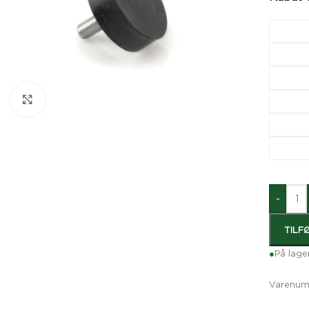
Klik for at forstørre
-
TILF
●
På lage
Varenum