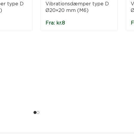
er type D
Vibrationsdæmper type D
V
)
Ø20×20 mm (M6)
Ø
Fra:
kr.
8
F