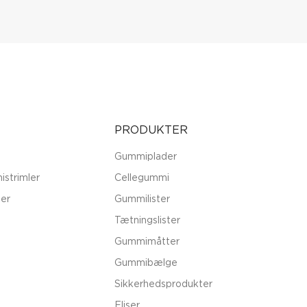
PRODUKTER
Gummiplader
istrimler
Cellegummi
er
Gummilister
Tætningslister
Gummimåtter
Gummibælge
Sikkerhedsprodukter
Fliser