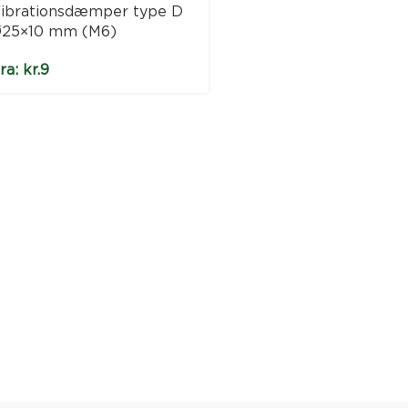
ibrationsdæmper type D
25×10 mm (M6)
ra:
kr.
9
Vibrationsdæmper t
Ø30×30 mm (M8)
Fra:
kr.
14