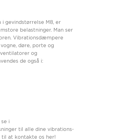
 gevindstørrelse M8, er
lemstore belastninger. Man ser
ktoren. Vibrationsdæmpere
 vogne, døre, porte og
 ventilatorer og
vendes de også i:
se i
ninger til alle dine vibrations-
til at
kontakte os her
!