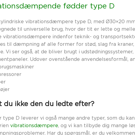
ationsdæmpende fødder type D
cylindriske vibrationsdæmpere type D, med Ø30×20 mm i
egnede til universelle brug, hvor der tit er lette og mel
sse vibrationsdæmpere indenfor teknik- og transportse
s til dæmpning af alle former for stød, slag fra kraner,
e. Vi ser også, at de bliver brugt i udstødningssystemer,
mentpaneler. Udover ovenstående anvendelsesformål, an
brugsmaskiner
ressorer
er
øjer
 du ikke den du ledte efter?
 type D leverer vi også mange andre typer, som du kan 
rien
vibrationsdæmpere
, og vi kan tilbyde dig mange løs
pningsproblemer. Har du spørgsmål, er du velkommen 