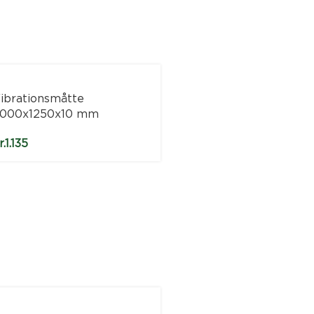
ibrationsmåtte
000x1250x10 mm
r.
1.135