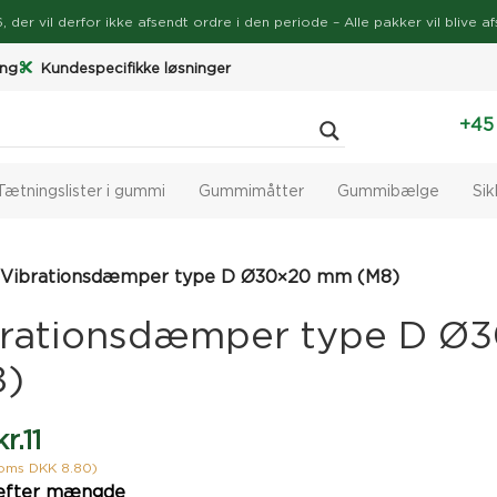
026, der vil derfor ikke afsendt ordre i den periode – Alle pakker vil bli
ing
Kundespecifikke løsninger
+45
Tætningslister i gummi
Gummimåtter
Gummibælge
Si
Vibrationsdæmper type D Ø30×20 mm (M8)
brationsdæmper type D Ø
8)
kr.
11
moms DKK 8.80)
efter mængde