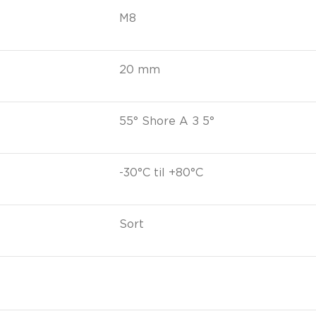
M8
20 mm
55° Shore A ± 5°
-30°C til +80°C
Sort