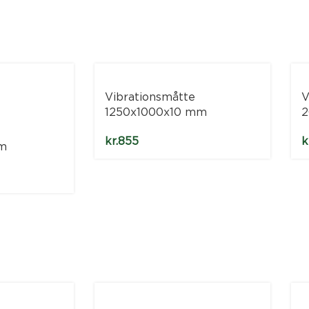
Vibrationsmåtte
V
1250x1000x10 mm
2
kr.
855
k
m