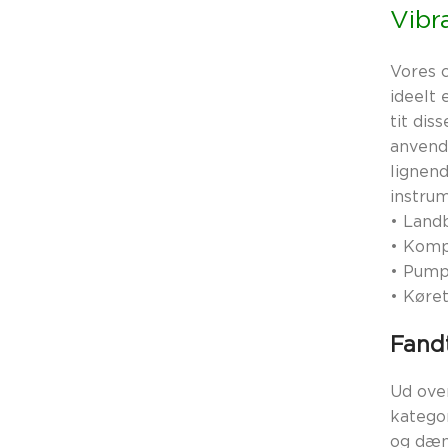
Vibr
Vores 
ideelt 
tit di
anvende
lignend
instru
•
Land
•
Komp
•
Pump
•
Køret
Fandt
Ud over
katego
og dæm