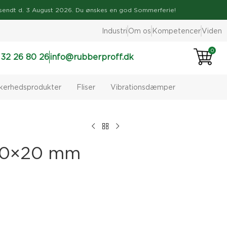
ve afsendt d. 3 August 2026. Du ønskes en god Sommerferie!
Industri
Om os
Kompetencer
Viden
0
 32 26 80 26
info@rubberproff.dk
kkerhedsprodukter
Fliser
Vibrationsdæmper
30×20 mm