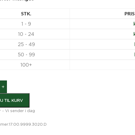
STK.
PRIS
1 - 9
k
10 - 24
25 - 49
50 - 99
100+
+
ØJ TIL KURV
r - Vi sender i dag
mer:
17.00.9999.3020.D