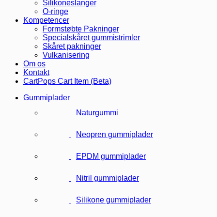
Silikoneslanger
O-ringe
Kompetencer
Formstøbte Pakninger
Specialskåret gummistrimler
Skåret pakninger
Vulkanisering
Om os
Kontakt
CartPops Cart Item (Beta)
Gummiplader
Naturgummi
Neopren gummiplader
EPDM gummiplader
Nitril gummiplader
Silikone gummiplader