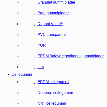
Granulat gummiplader
Para gummiplader
Dupont Viton®
PVC transparent
PUR
EPDM fødevaregodkendt gummiplader
Lim
Cellegummi
EPDM cellegummi
Neopren cellegummi
Nitril cellegummi