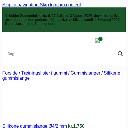
Skip to navigation
Skip to main content
Vi holder
Sommerlukket
fra d. 17 Juli til d. 3 August 2026, der vil derfor ikke
afsendt ordre i den periode – Alle pakker vil blive afsendt d. 3 August 2026.
Du ønskes en god Sommerferie!
0
Forside
/
Tætningslister i gummi
/
Gummislanger
/
Silikone
gummislange
Silikone gummislange Ø4/2 mm
kr.
1.750