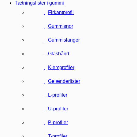
Tætningslister i gummi
Firkantprofil
Gummisnor
Gummislanger
Glasbånd
Klemprofiler
Gelænderlister
L-profiler
U-profiler
P-profiler
T-profiler