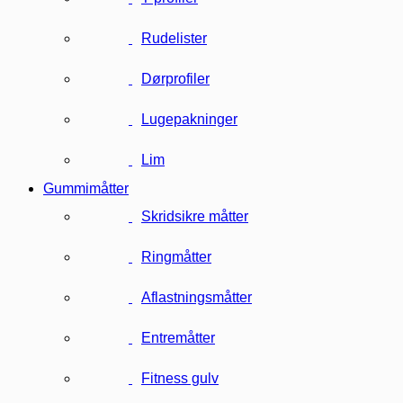
Rudelister
Dørprofiler
Lugepakninger
Lim
Gummimåtter
Skridsikre måtter
Ringmåtter
Aflastningsmåtter
Entremåtter
Fitness gulv