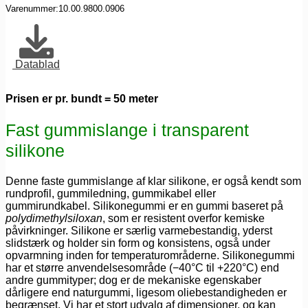
Varenummer:
10.00.9800.0906
Datablad
Prisen er pr. bundt = 50 meter
Fast gummislange i transparent
silikone
Denne faste gummislange af klar silikone, er også kendt som
rundprofil, gummiledning, gummikabel eller
gummirundkabel. Silikonegummi er en gummi baseret på
polydimethylsiloxan
, som er resistent overfor kemiske
påvirkninger. Silikone er særlig varmebestandig, yderst
slidstærk og holder sin form og konsistens, også under
opvarmning inden for temperaturområderne. Silikonegummi
har et større anvendelsesområde (−40°C til +220°C) end
andre gummityper; dog er de mekaniske egenskaber
dårligere end naturgummi, ligesom oliebestandigheden er
begrænset. Vi har et stort udvalg af dimensioner, og kan