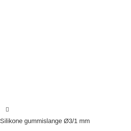
Silikone gummislange Ø3/1 mm