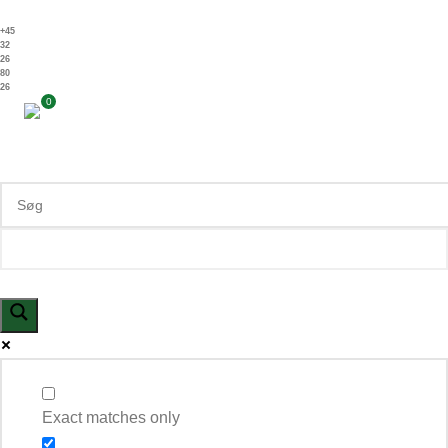
+45
32
26
80
26
0
Exact matches only