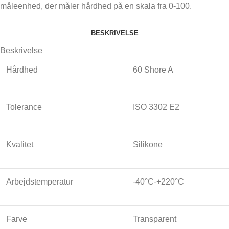
måleenhed, der måler hårdhed på en skala fra 0-100.
BESKRIVELSE
Beskrivelse
Hårdhed
60 Shore A
Tolerance
ISO 3302 E2
Kvalitet
Silikone
Arbejdstemperatur
-40°C-+220°C
Farve
Transparent