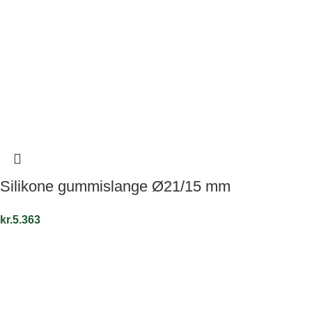
Silikone gummislange Ø21/15 mm
kr.
5.363