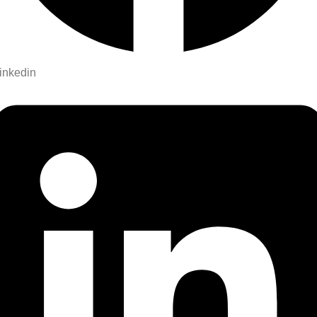
inkedin