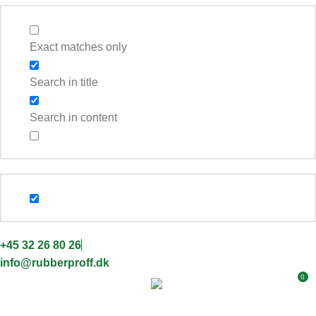
Exact matches only
Search in title
Search in content
+45 32 26 80 26
info@rubberproff.dk
0