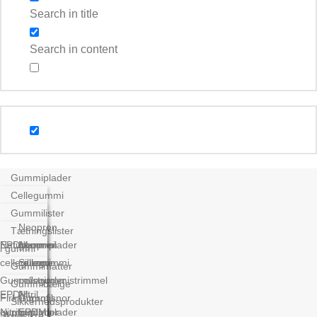
Search in title
Search in content
Gummiplader
Cellegummi
Gummilister
Neopren
Tætningslister
Naturgummi
EPDM
gummiplader
Neopren
i gummi
cellegummi
cellegummi
Silikone
Gummimåtter
Gummistrimler
cellegummistrimmel
Gummibælge
EPDM
Nitril
Firkantprofil
Gummisnor
Sikkerhedsprodukter
gummiplader
Nitril
gummiplader
EPDM
Skridsikre