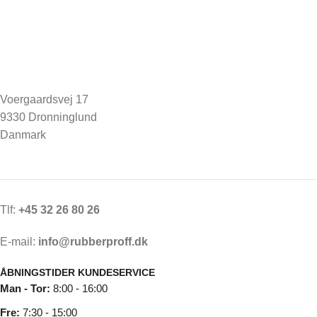
Voergaardsvej 17
9330 Dronninglund
Danmark
Tlf:
+45 32 26 80 26
E-mail:
info@rubberproff.dk
ÅBNINGSTIDER KUNDESERVICE
Man - Tor:
8:00 - 16:00
Fre:
7:30 - 15:00