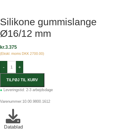
Silikone gummislange
Ø16/12 mm
kr.
3.375
(Ekskl. moms DKK 2700.00)
-
+
TILFØJ TIL KURV
●
Leveringstid: 2-3 arbejdsdage
Varenummer:
10.00.9800.1612
Datablad