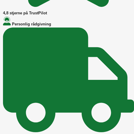
4,8 stjerne på TrustPilot
Personlig rådgivning