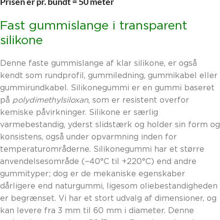
Prisen er pr. bundt = 50 meter
Fast gummislange i transparent
silikone
Denne faste gummislange af klar silikone, er også
kendt som rundprofil, gummiledning, gummikabel eller
gummirundkabel. Silikonegummi er en gummi baseret
på
polydimethylsiloxan
, som er resistent overfor
kemiske påvirkninger. Silikone er særlig
varmebestandig, yderst slidstærk og holder sin form og
konsistens, også under opvarmning inden for
temperaturområderne. Silikonegummi har et større
anvendelsesområde (−40°C til +220°C) end andre
gummityper; dog er de mekaniske egenskaber
dårligere end naturgummi, ligesom oliebestandigheden
er begrænset. Vi har et stort udvalg af dimensioner, og
kan levere fra 3 mm til 60 mm i diameter. Denne