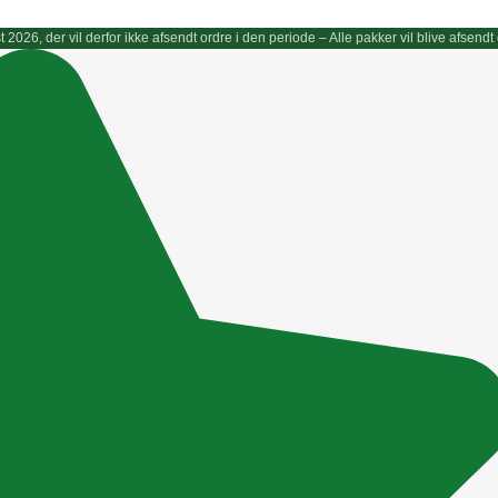
gust 2026, der vil derfor ikke afsendt ordre i den periode – Alle pakker vil blive afs