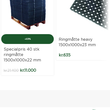
Ringmåtte heavy
-49%
1500x1000x23 mm
Specialpris 40 stk
ringmåtte
kr.
635
1500x1000x22 mm
kr.
11.000
kr.
21.400