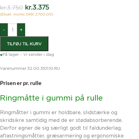
kr.
3.375
kr.
3.750
(Ekskl. moms DKK 2700.00)
-
+
TILFØJ TIL KURV
●
På lager - Vi sender i dag
Varenummer:
32.00.3101.10.RU
Prisen er pr. rulle
Ringmåtte i gummi på rulle
Ringmåtter i gummi er holdbare, slidstærke og
skridsikre samtidig med de er stødabsorberende.
Derfor egner de sig særligt godt til faldunderlag,
aflastningsmåtter, græsarmering og ergonomiske