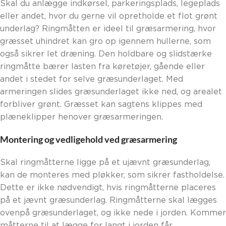
Skal du anlægge indkørsel, parkeringsplads, legeplads
eller andet, hvor du gerne vil opretholde et flot grønt
underlag? Ringmåtten er ideel til græsarmering, hvor
græsset uhindret kan gro op igennem hullerne, som
også sikrer let dræning. Den holdbare og slidstærke
ringmåtte bærer lasten fra køretøjer, gående eller
andet i stedet for selve græsunderlaget. Med
armeringen slides græsunderlaget ikke ned, og arealet
forbliver grønt. Græsset kan sagtens klippes med
plæneklipper henover græsarmeringen.
Montering og vedligehold ved græsarmering
Skal ringmåtterne ligge på et ujævnt græsunderlag,
kan de monteres med pløkker, som sikrer fastholdelse.
Dette er ikke nødvendigt, hvis ringmåtterne placeres
på et jævnt græsunderlag. Ringmåtterne skal lægges
ovenpå græsunderlaget, og ikke nede i jorden. Kommer
måtterne til at lægge for langt i jorden får