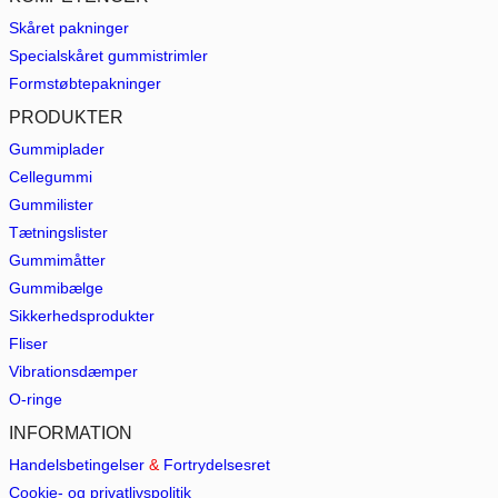
Skåret pakninger
Specialskåret gummistrimler
Formstøbtepakninger
PRODUKTER
Gummiplader
Cellegummi
Gummilister
Tætningslister
Gummimåtter
Gummibælge
Sikkerhedsprodukter
Fliser
Vibrationsdæmper
O-ringe
INFORMATION
Handelsbetingelser
&
Fortrydelsesret
Cookie- og privatlivspolitik