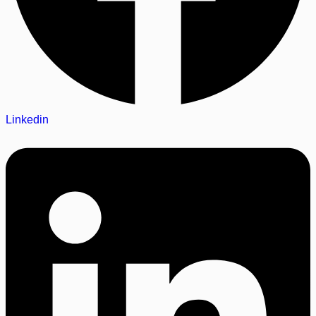
Linkedin