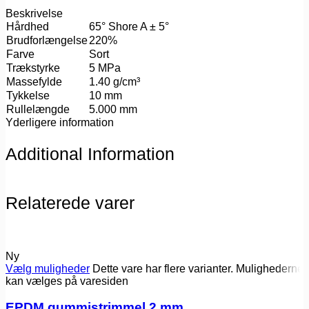
Beskrivelse
Hårdhed
65° Shore A ± 5°
Brudforlængelse
220%
Farve
Sort
Trækstyrke
5 MPa
Massefylde
1.40 g/cm³
Tykkelse
10 mm
Rullelængde
5.000 mm
Yderligere information
Additional Information
Relaterede varer
Ny
Vælg muligheder
Dette vare har flere varianter. Mulighederne
kan vælges på varesiden
EPDM gummistrimmel 2 mm