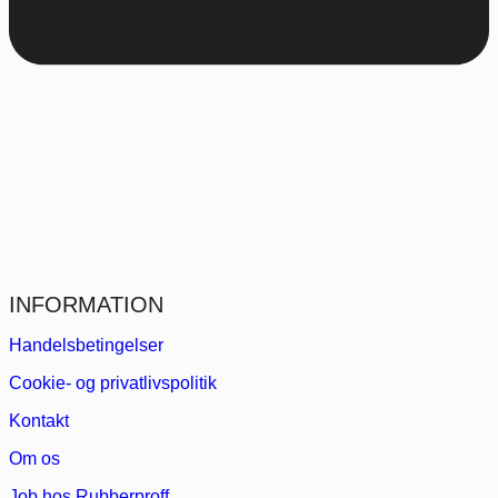
INFORMATION
Handelsbetingelser
Cookie- og privatlivspolitik
Kontakt
Om os
Job hos Rubberproff