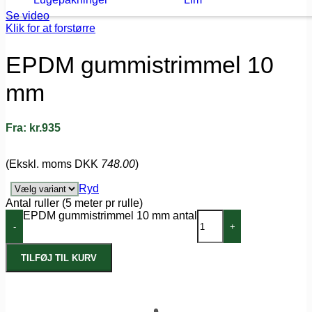
Se video
Klik for at forstørre
EPDM gummistrimmel 10
mm
Fra:
kr.
935
(Ekskl. moms DKK
748.00
)
Ryd
Antal ruller (5 meter pr rulle)
EPDM gummistrimmel 10 mm antal
-
+
TILFØJ TIL KURV