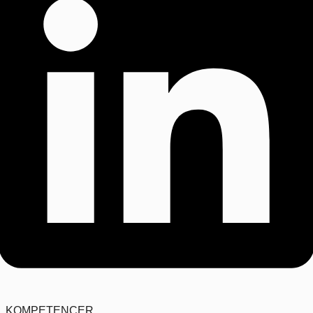
KOMPETENCER