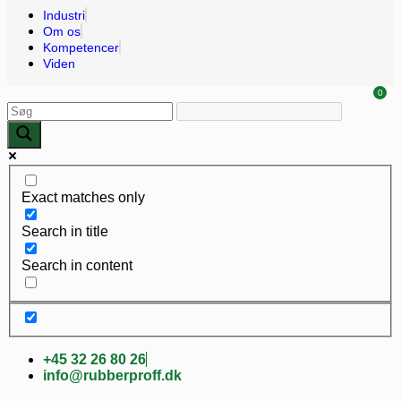
Industri
Om os
Kompetencer
Viden
0
Exact matches only
Search in title
Search in content
+45 32 26 80 26
info@rubberproff.dk