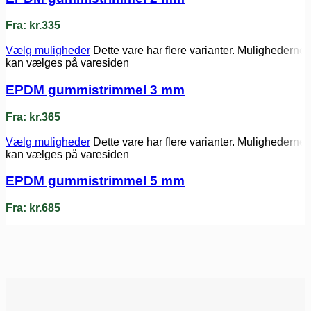
Fra:
kr.
335
Vælg muligheder
Dette vare har flere varianter. Mulighederne
kan vælges på varesiden
EPDM gummistrimmel 3 mm
Fra:
kr.
365
Vælg muligheder
Dette vare har flere varianter. Mulighederne
kan vælges på varesiden
EPDM gummistrimmel 5 mm
Fra:
kr.
685