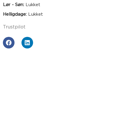
Lør - Søn:
Lukket
Helligdage:
Lukket
Trustpilot
BETAL MED
PRODUKTER
Gummiplader
Cellegummi