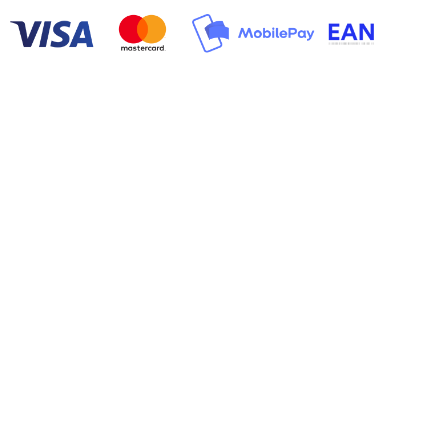
PRODUKTER
Gummiplader
Cellegummi
Gummilister
Tætningslister
Gummimåtter
Gummibælge
Sikkerhedsprodukter