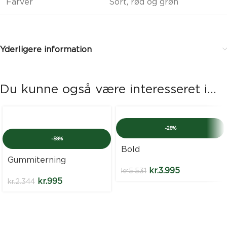
Farver
Sort, rød og grøn
Yderligere information
Du kunne også være interesseret i...
-28%
-58%
Bold
Gummiterning
kr.
3.995
kr.
5.531
kr.
995
kr.
2.344