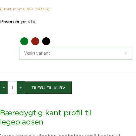
(Ekskl. moms DKK
360.00
)
Prisen er pr. stk.
Grøn
Rød
Sort
-
+
TILFØJ TIL KURV
Bæredygtig kant profil til
legepladsen
Vores legetøjs tilbehør indeholder også kanter til