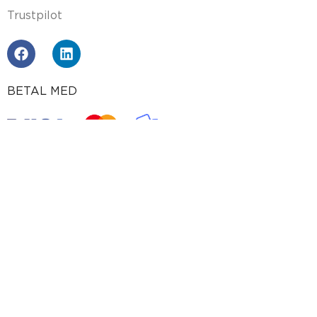
Trustpilot
BETAL MED
PRODUKTER
Gummiplader
Cellegummi
Gummilister