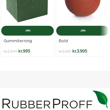
-58%
-28%
Gummiterning
Bold
kr.
995
kr.
3.995
kr.
2.344
kr.
5.531