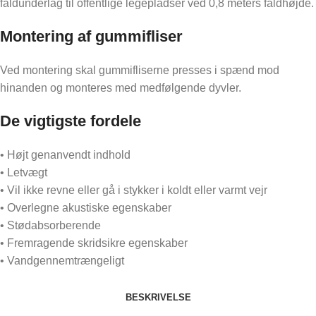
faldunderlag til offentlige legepladser ved 0,8 meters faldhøjde.
Montering af gummifliser
Ved montering skal gummifliserne presses i spænd mod
hinanden og monteres med medfølgende dyvler.
De vigtigste fordele
• Højt genanvendt indhold
• Letvægt
• Vil ikke revne eller gå i stykker i koldt eller varmt vejr
• Overlegne akustiske egenskaber
• Stødabsorberende
• Fremragende skridsikre egenskaber
• Vandgennemtrængeligt
BESKRIVELSE