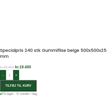
Specialpris 240 stk Gummiflise beige 500x500x25
mm
kr.
19.400
kr.
30.960
-
+
TILFØJ TIL KURV
●
På lager - Vi sender i dag