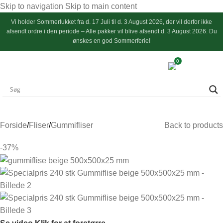
Skip to navigation
Skip to main content
Vi holder
Sommerlukket
fra d. 17 Juli til d. 3 August 2026, der vil derfor ikke
afsendt ordre i den periode – Alle pakker vil blive afsendt d. 3 August 2026. Du
ønskes en god Sommerferie!
0
Forside
/
Fliser
/
Gummifliser
Back to products
-37%