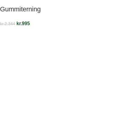
Gummiterning
kr.
995
kr.
2.344