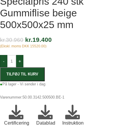
Specialpris 240 stk
Gummiflise beige
500x500x25 mm
kr.
19.400
kr.
30.960
(Ekskl. moms DKK 15520.00)
-
+
TILFØJ TIL KURV
●
På lager - Vi sender i dag
Varenummer:
50.00.3142.500500.BE-1
Certificering
Datablad
Instruktion