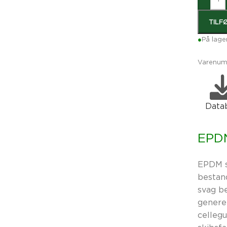
TILF
●
På lage
Varenum
Data
EPDM
EPDM s
bestand
svag b
genere
cellegu