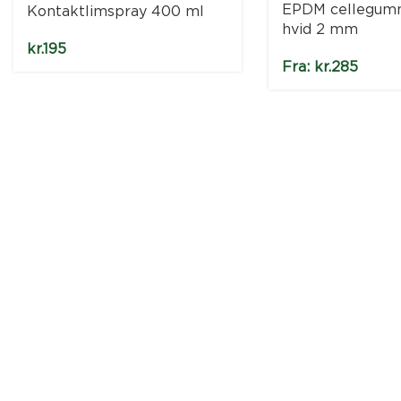
EPDM cellegum
Kontaktlimspray 400 ml
hvid 2 mm
kr.
195
Fra:
kr.
285