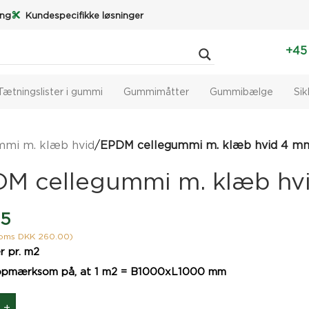
ing
Kundespecifikke løsninger
+45
Tætningslister i gummi
Gummimåtter
Gummibælge
Si
mi m. klæb hvid
/
EPDM cellegummi m. klæb hvid 4 m
DM cellegummi m. klæb hv
5
moms DKK 260.00)
r pr. m2
 opmærksom på, at 1 m2 = B1000xL1000 mm
+