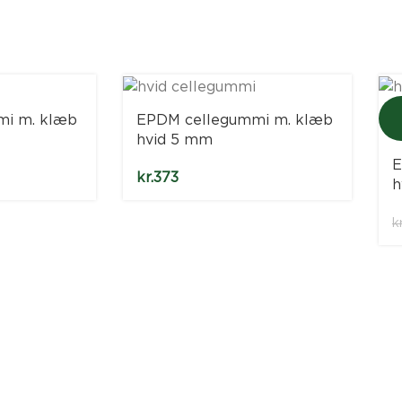
mi m. klæb
EPDM cellegummi m. klæb
hvid 5 mm
E
kr.
373
h
kr