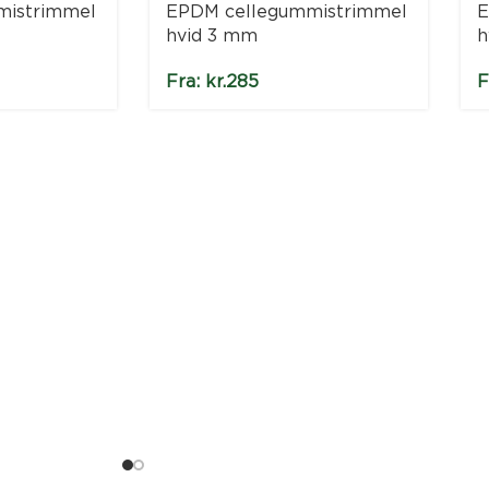
mistrimmel
EPDM cellegummistrimmel
E
hvid 3 mm
h
Fra:
kr.
285
F