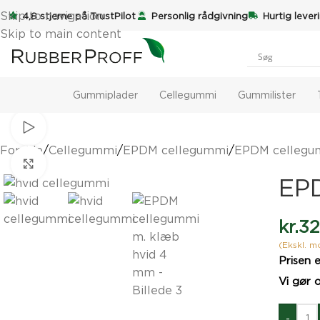
Skip to navigation
4,8 stjerne på TrustPilot
Personlig rådgivning
Hurtig lever
Skip to main content
Gummiplader
Cellegummi
Gummilister
Se video
Forside
/
Cellegummi
/
EPDM cellegummi
/
EPDM cellegum
Klik for at forstørre
EP
kr.
32
(Ekskl. 
Prisen e
Vi gør
-