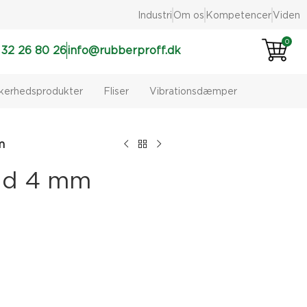
Industri
Om os
Kompetencer
Viden
0
 32 26 80 26
info@rubberproff.dk
kkerhedsprodukter
Fliser
Vibrationsdæmper
m
id 4 mm