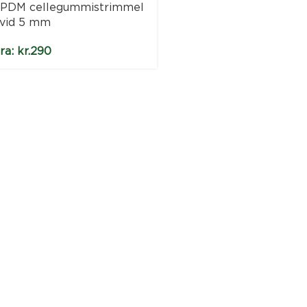
PDM cellegummistrimmel
vid 5 mm
ra:
kr.
290
EPDM cellegummistr
hvid 8 mm
Fra:
kr.
310