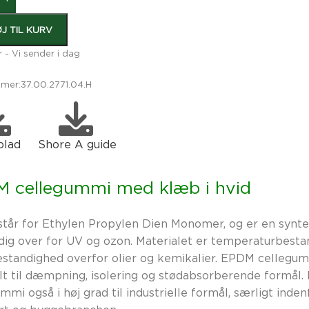
ØJ TIL KURV
r - Vi sender i dag
mer:
37.00.2771.04.H
blad
Shore A guide
 cellegummi med klæb i hvid
tår for Ethylen Propylen Dien Monomer, og er en synte
ig over for UV og ozon. Materialet er temperaturbestan
estandighed overfor olier og kemikalier. EPDM cellegum
lt til dæmpning, isolering og stødabsorberende formål
mmi også i høj grad til industrielle formål, særligt indenf