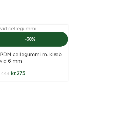
-38%
PDM cellegummi m. klæb
vid 6 mm
kr.
275
.
443
EPDM cellegummi m.
hvid 10 mm
kr.
681