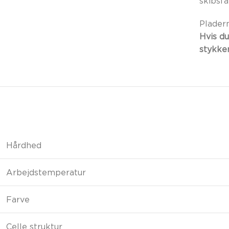
skibsf
Plader
Hvis du
stykker
Hårdhed
Arbejdstemperatur
Farve
Celle struktur