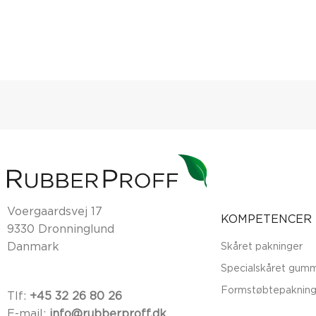
Voergaardsvej 17
KOMPETENCER
9330 Dronninglund
Danmark
Skåret pakninger
Specialskåret gumm
Formstøbtepakning
Tlf:
+45 32 26 80 26
E-mail:
info@rubberproff.dk