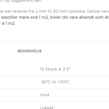
art og byggebranchen.
ne kan leveres fra 2 mm til 20 mm tykkelse. Denne vari
 bestiller mere end 1 m2, bliver din vare afsendt som ét
 á 1 m2.
BESKRIVELSE
15 Shore A ± 5°
-30°C til +70°C
Hvid
Lukket