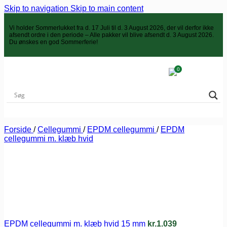
Skip to navigation
Skip to main content
Vi holder
Sommerlukket
fra d. 17 Juli til d. 3 August 2026, der vil derfor ikke
afsendt ordre i den periode – Alle pakker vil blive afsendt d. 3 August 2026.
Du ønskes en god Sommerferie!
0
Forside
/
Cellegummi
/
EPDM cellegummi
/
EPDM
cellegummi m. klæb hvid
EPDM cellegummi m. klæb hvid 15 mm
kr.
1.039