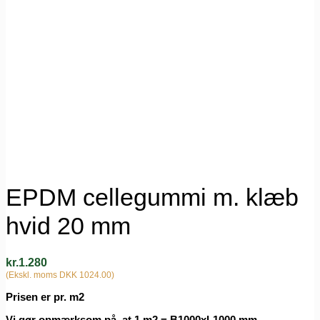
EPDM cellegummi m. klæb
hvid 20 mm
kr.
1.280
(Ekskl. moms DKK 1024.00)
Prisen er pr. m2
Vi gør opmærksom på, at 1 m2 = B1000xL1000 mm