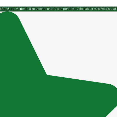
gust 2026, der vil derfor ikke afsendt ordre i den periode – Alle pakker vil blive afs