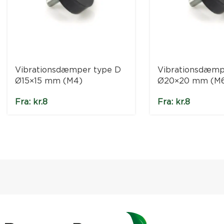
Vibrationsdæmper type D
Vibrationsdæmp
Ø15×15 mm (M4)
Ø20×20 mm (M
Fra:
kr.
8
Fra:
kr.
8