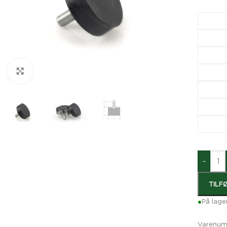
Klik for at forstørre
-
TILF
●
På lage
Varenum