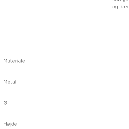
katego
og dæm
Materiale
Metal
Ø
Højde