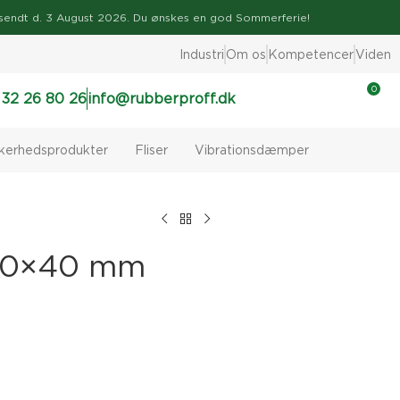
ve afsendt d. 3 August 2026. Du ønskes en god Sommerferie!
Industri
Om os
Kompetencer
Viden
0
 32 26 80 26
info@rubberproff.dk
kkerhedsprodukter
Fliser
Vibrationsdæmper
Ø40×40 mm