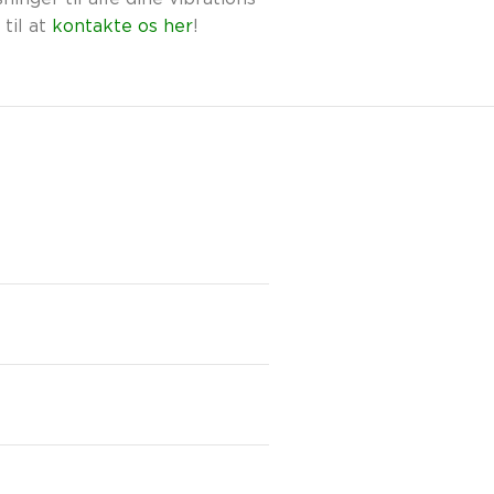
ninger til alle dine vibrations-
til at
kontakte os her
!