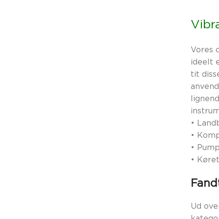
Vibr
Vores 
ideelt 
tit di
anvende
lignend
instru
•
Land
•
Komp
•
Pump
•
Køret
Fandt
Ud over