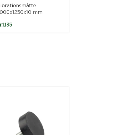
ibrationsmåtte
000x1250x10 mm
r.
1.135