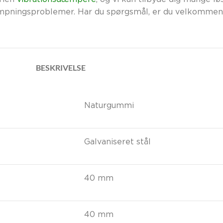
rien
vibrationsdæmpere
, og vi kan tilbyde dig mange løs
pningsproblemer. Har du spørgsmål, er du velkommen 
BESKRIVELSE
Naturgummi
Galvaniseret stål
40 mm
40 mm