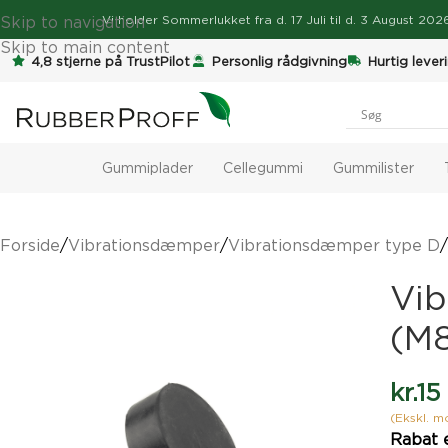
Skip to navigation
Vi holder
Sommerlukket
fra d. 17 Juli til d. 3 August 2
Skip to main content
4,8 stjerne på TrustPilot
Personlig rådgivning
Hurtig lever
Gummiplader
Cellegummi
Gummilister
Forside
/
Vibrationsdæmper
/
Vibrationsdæmper type D
/
Vi
(M
kr.
15
(Ekskl. 
Rabat 