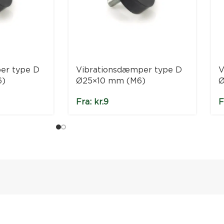
er type D
Vibrationsdæmper type D
V
6)
Ø25×10 mm (M6)
Ø
Fra:
kr.
9
F