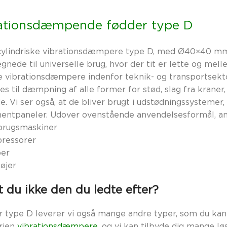
ationsdæmpende fødder type D
cylindriske vibrationsdæmpere type D, med Ø40×40 mm 
egnede til universelle brug, hvor der tit er lette og mel
sse vibrationsdæmpere indenfor teknik- og transportse
s til dæmpning af alle former for stød, slag fra kraner,
e. Vi ser også, at de bliver brugt i udstødningssystemer,
mentpaneler. Udover ovenstående anvendelsesformål, an
brugsmaskiner
ressorer
er
øjer
 du ikke den du ledte efter?
 type D leverer vi også mange andre typer, som du kan 