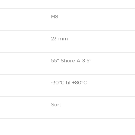
M8
23 mm
55° Shore A ± 5°
-30°C til +80°C
Sort