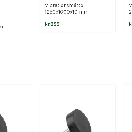
Vibrationsmåtte
V
1250x1000x10 mm
2
kr.
855
k
m