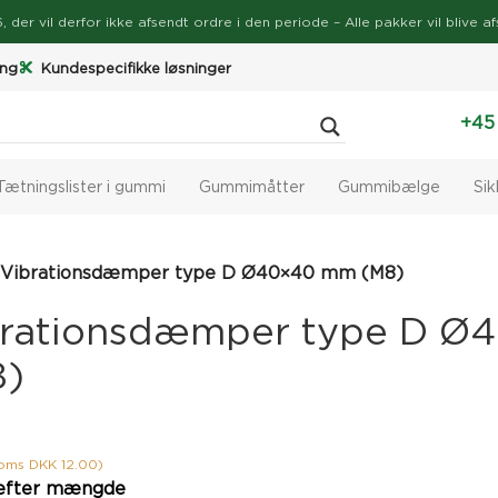
026, der vil derfor ikke afsendt ordre i den periode – Alle pakker vil bli
ing
Kundespecifikke løsninger
+45
Tætningslister i gummi
Gummimåtter
Gummibælge
Si
Vibrationsdæmper type D Ø40×40 mm (M8)
brationsdæmper type D 
8)
moms DKK 12.00)
efter mængde