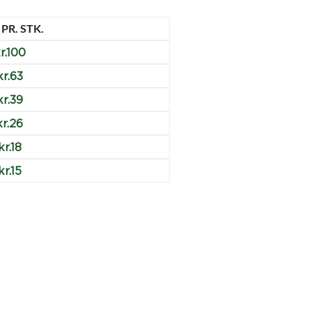
 PR. STK.
r.
100
kr.
63
kr.
39
kr.
26
kr.
18
kr.
15