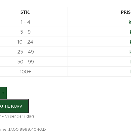
STK.
PRIS
1 - 4
k
5 - 9
10 - 24
25 - 49
50 - 99
100+
+
ØJ TIL KURV
r - Vi sender i dag
mer:
17.00.9999.4040.D