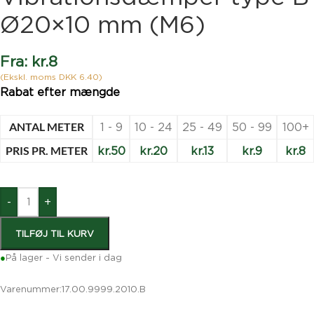
Ø20×10 mm (M6)
Fra:
kr.
8
(Ekskl. moms DKK 6.40)
Rabat efter mængde
ANTAL METER
1 - 9
10 - 24
25 - 49
50 - 99
100+
PRIS PR. METER
kr.
50
kr.
20
kr.
13
kr.
9
kr.
8
-
+
TILFØJ TIL KURV
●
På lager - Vi sender i dag
Varenummer:
17.00.9999.2010.B