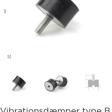
Klik for at forstørre
Vibrationsdæmper type B