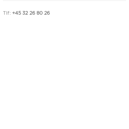
Tlf:
+45 32 26 80 26
E-mail:
info@rubberproff.dk
ÅBNINGSTIDER KUNDESERVICE
Man - Tor:
8:00 - 16:00
Fre:
7:30 - 15:00
Lør - Søn:
Lukket
Helligdage:
Lukket
Trustpilot
BETAL MED