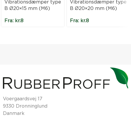
Vibrationsdæmper type
Vibrationsdæmper type
B Ø20×15 mm (M6)
B Ø20×20 mm (M6)
Fra:
kr.
8
Fra:
kr.
8
Voergaardsvej 17
9330 Dronninglund
Danmark