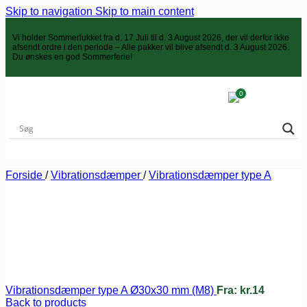
Skip to navigation
Skip to main content
Vi holder
Sommerlukket
fra d. 17 Juli til d. 3 August 2026, der vil derfor ikke
afsendt ordre i den periode – Alle pakker vil blive afsendt d. 3 August 2026.
Du ønskes en god Sommerferie!
0
Forside
/
Vibrationsdæmper
/
Vibrationsdæmper type A
Vibrationsdæmper type A Ø30x30 mm (M8)
Fra:
kr.
14
Back to products