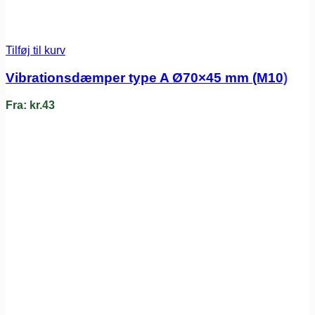
Tilføj til kurv
Vibrationsdæmper type A Ø70×45 mm (M10)
Fra:
kr.
43