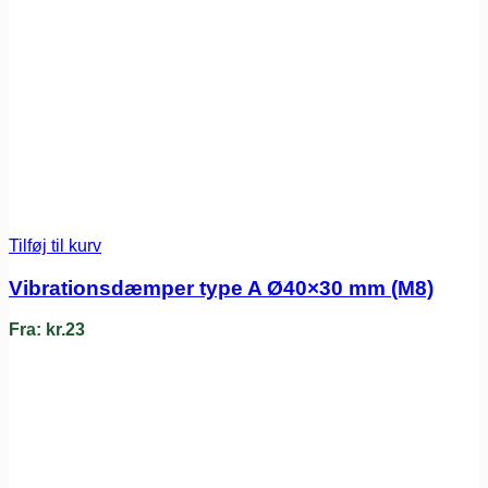
Tilføj til kurv
Vibrationsdæmper type A Ø40×30 mm (M8)
Fra:
kr.
23