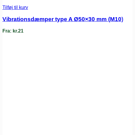
Tilføj til kurv
Vibrationsdæmper type A Ø50×30 mm (M10)
Fra:
kr.
21