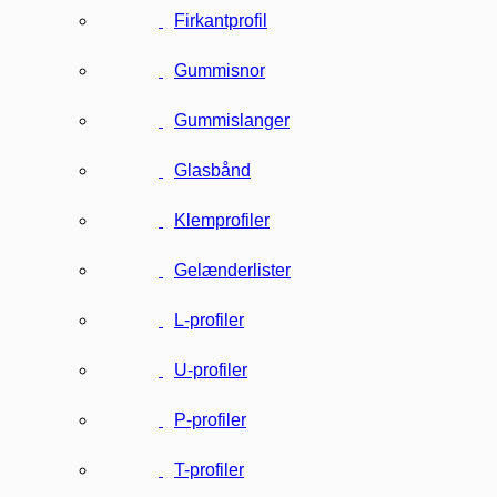
Firkantprofil
Gummisnor
Gummislanger
Glasbånd
Klemprofiler
Gelænderlister
L-profiler
U-profiler
P-profiler
T-profiler