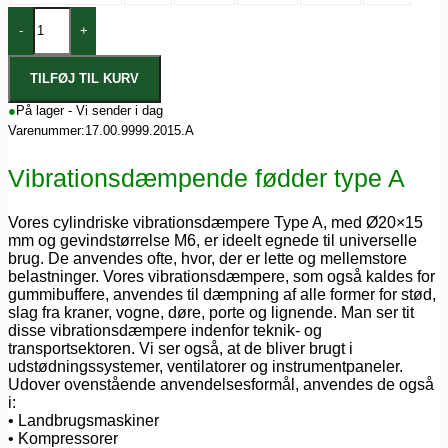
-
+
TILFØJ TIL KURV
●
På lager - Vi sender i dag
Varenummer:
17.00.9999.2015.A
Vibrationsdæmpende fødder type A
Vores cylindriske vibrationsdæmpere Type A, med Ø20×15
mm og gevindstørrelse M6, er ideelt egnede til universelle
brug. De anvendes ofte, hvor, der er lette og mellemstore
belastninger. Vores vibrationsdæmpere, som også kaldes for
gummibuffere, anvendes til dæmpning af alle former for stød,
slag fra kraner, vogne, døre, porte og lignende. Man ser tit
disse vibrationsdæmpere indenfor teknik- og
transportsektoren. Vi ser også, at de bliver brugt i
udstødningssystemer, ventilatorer og instrumentpaneler.
Udover ovenstående anvendelsesformål, anvendes de også
i:
•
Landbrugsmaskiner
•
Kompressorer