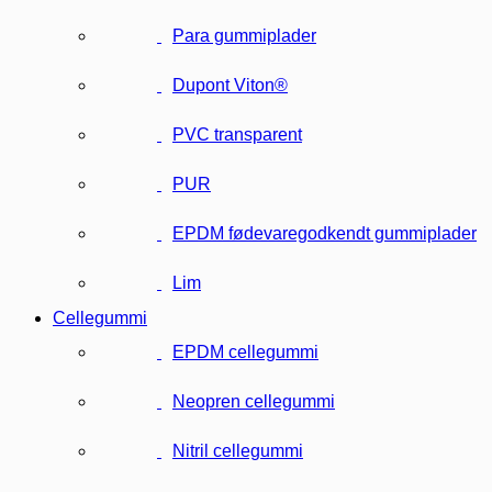
Para gummiplader
Dupont Viton®
PVC transparent
PUR
EPDM fødevaregodkendt gummiplader
Lim
Cellegummi
EPDM cellegummi
Neopren cellegummi
Nitril cellegummi