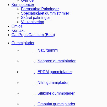
O-ringe
Kompetencer
Formstøbte Pakninger
Specialskåret gummistrimler
Skåret pakninger
Vulkanisering
Om os
Kontakt
CartPops Cart Item (Beta)
Gummiplader
Naturgummi
Neopren gummiplader
EPDM gummiplader
Nitril gummiplader
Silikone gummiplader
Granulat gummiplader