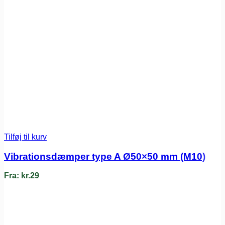
Tilføj til kurv
Vibrationsdæmper type A Ø50×50 mm (M10)
Fra:
kr.
29