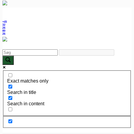
+45
32
26
80
26
Exact matches only
Search in title
Search in content