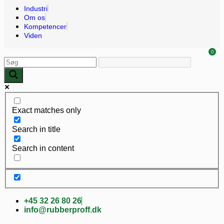
Industri
Om os
Kompetencer
Viden
0
Exact matches only
Search in title
Search in content
+45 32 26 80 26
info@rubberproff.dk