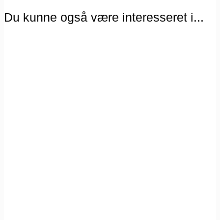
Du kunne også være interesseret i...