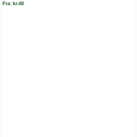
Fra:
kr.
48