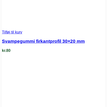
Tilføj til kurv
Svampegummi firkantprofil 30×20 mm
kr.
80