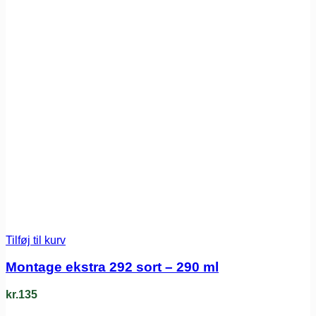
Tilføj til kurv
Montage ekstra 292 sort – 290 ml
kr.
135