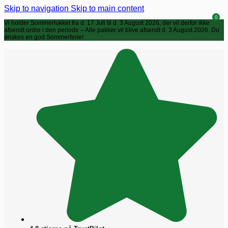
Skip to navigation
Skip to main content
0
Vi holder
Sommerlukket
fra d. 17 Juli til d. 3 August 2026, der vil derfor ikke
afsendt ordre i den periode – Alle pakker vil blive afsendt d. 3 August 2026. Du
ønskes en god Sommerferie!