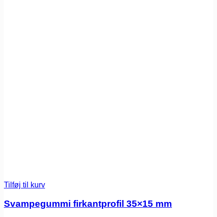
Tilføj til kurv
Svampegummi firkantprofil 35×15 mm