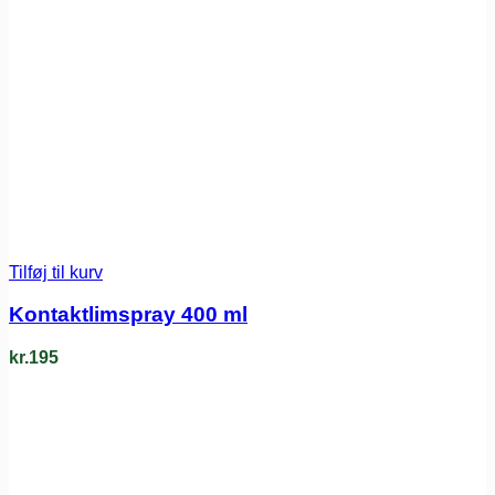
Tilføj til kurv
Kontaktlimspray 400 ml
kr.
195