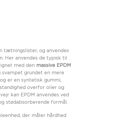
m tætningslister, og anvendes
en. Her anvendes de typisk til
enlignet med den
massive EPDM
og svampet grundet en mere
 og er en syntetisk gummi,
standighed overfor olier og
og vejr kan EPDM anvendes ved
 og stødabsorberende formål.
åleenhed, der måler hårdhed