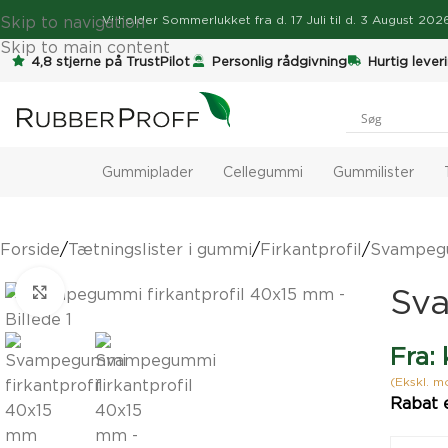
Skip to navigation
Vi holder
Sommerlukket
fra d. 17 Juli til d. 3 August 2
Skip to main content
4,8 stjerne på TrustPilot
Personlig rådgivning
Hurtig lever
Gummiplader
Cellegummi
Gummilister
Forside
/
Tætningslister i gummi
/
Firkantprofil
/
Svampegu
Sva
Klik for at forstørre
Fra:
(Ekskl. 
Rabat 