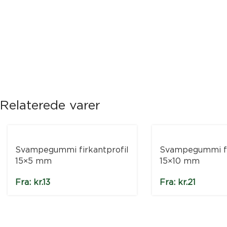
Relaterede varer
Svampegummi firkantprofil
Svampegummi fi
15×5 mm
15×10 mm
Fra:
kr.
13
Fra:
kr.
21