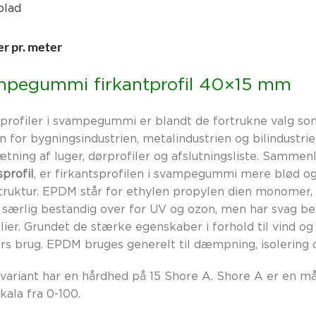
blad
er pr. meter
pegummi firkantprofil 40×15 mm
tprofiler i svampegummi er blandt de fortrukne valg so
en for bygningsindustrien, metalindustrien og bilindustri
tætning af luger, dørprofiler og afslutningsliste. Samm
sprofil
, er firkantsprofilen i svampegummi mere blød 
struktur. EPDM står for ethylen propylen dien monomer,
 særlig bestandig over for UV og ozon, men har svag be
lier. Grundet de stærke egenskaber i forhold til vind 
rs brug. EPDM bruges generelt til dæmpning, isolering
variant har en hårdhed på 15 Shore A. Shore A er en m
kala fra 0-100.