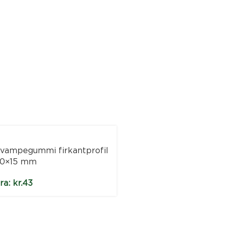
Montage ekstra 292 s
290 ml
kr.
135
vampegummi firkantprofil
0×15 mm
ra:
kr.
43