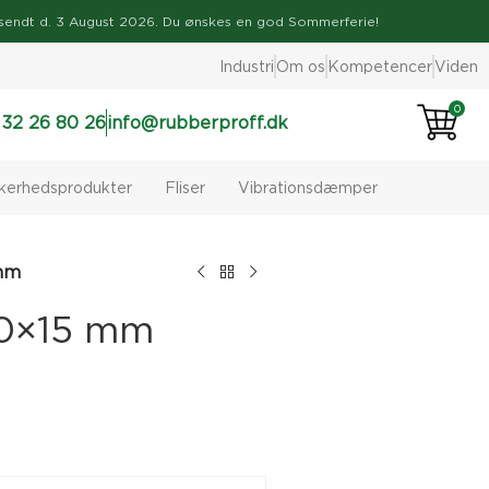
ve afsendt d. 3 August 2026. Du ønskes en god Sommerferie!
Industri
Om os
Kompetencer
Viden
0
 32 26 80 26
info@rubberproff.dk
kkerhedsprodukter
Fliser
Vibrationsdæmper
 mm
40×15 mm