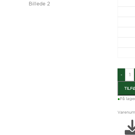
-
TILF
●
På lage
Varenum