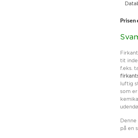
Data
Prisen 
Svam
Firkan
tit ind
f.eks. 
firkant
luftig 
som er
kemika
udendø
Denne 
på en s