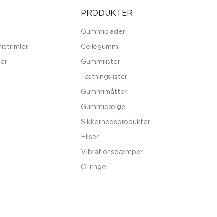
PRODUKTER
Gummiplader
istrimler
Cellegummi
er
Gummilister
Tætningslister
Gummimåtter
Gummibælge
Sikkerhedsprodukter
Fliser
Vibrationsdæmper
O-ringe