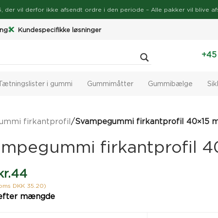
026, der vil derfor ikke afsendt ordre i den periode – Alle pakker vil bli
ing
Kundespecifikke løsninger
+45
Tætningslister i gummi
Gummimåtter
Gummibælge
Si
mmi firkantprofil
/
Svampegummi firkantprofil 40×15
mpegummi firkantprofil 
kr.
44
moms DKK 35.20)
efter mængde