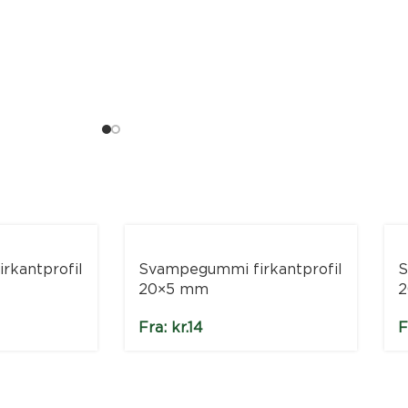
rkantprofil
Svampegummi firkantprofil
S
20×5 mm
2
Fra:
kr.
14
F