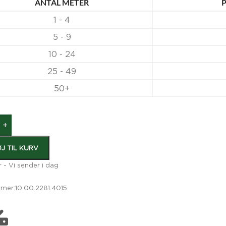
ANTAL METER
P
1 - 4
5 - 9
10 - 24
25 - 49
50+
+
ØJ TIL KURV
r - Vi sender i dag
mer:
10.00.2281.4015