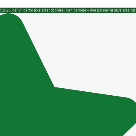
gust 2026, der vil derfor ikke afsendt ordre i den periode – Alle pakker vil blive afs