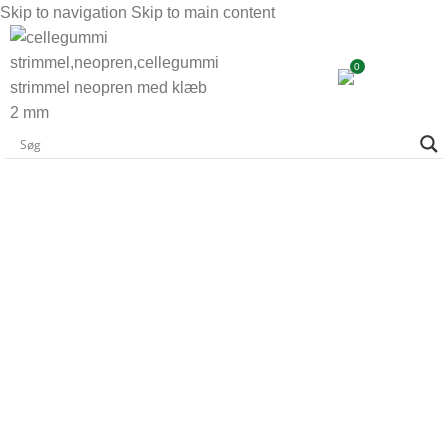
Skip to navigation
Skip to main content
0
INDUSTRIER
Gummiløsninger til energisektoren
I energisektoren er der ikke plads til kompromiser. Høj
ydeevne, sikkerhed og lang levetid er afgørende faktorer,