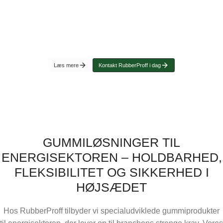
når det kommer til materialevalg. Uanset om det handler
om vindenergi, olie- og gasindustrien eller kraftværker, er
pålidelige gummiløsninger en nødvendighed for at sikre
driftssikkerhed og beskyttelse mod ekstreme forhold.
Læs mere
Kontakt RubberProff i dag
GUMMILØSNINGER TIL
ENERGISEKTOREN – HOLDBARHED,
FLEKSIBILITET OG SIKKERHED I
HØJSÆDET
Hos RubberProff tilbyder vi specialudviklede gummiprodukter