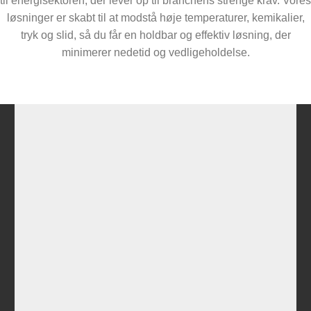
til energisektoren, der lever op til branchens strenge krav. Vores
løsninger er skabt til at modstå høje temperaturer, kemikalier,
tryk og slid, så du får en holdbar og effektiv løsning, der
minimerer nedetid og vedligeholdelse.