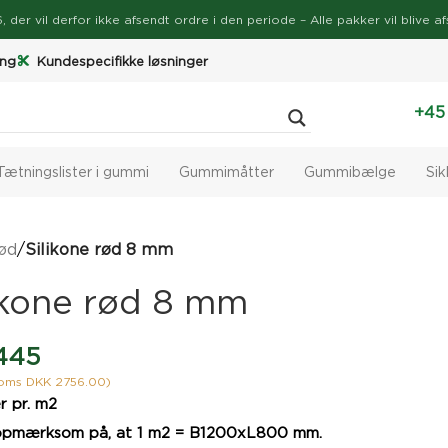
026, der vil derfor ikke afsendt ordre i den periode – Alle pakker vil bli
ing
Kundespecifikke løsninger
+45
Tætningslister i gummi
Gummimåtter
Gummibælge
Si
rød
/
Silikone rød 8 mm
ikone rød 8 mm
445
moms DKK 2756.00)
r pr. m2
 opmærksom på, at 1 m2 = B1200xL800 mm.