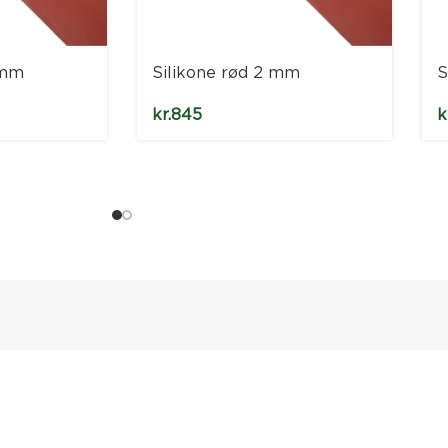
 mm
Silikone rød 2 mm
S
kr.
845
k