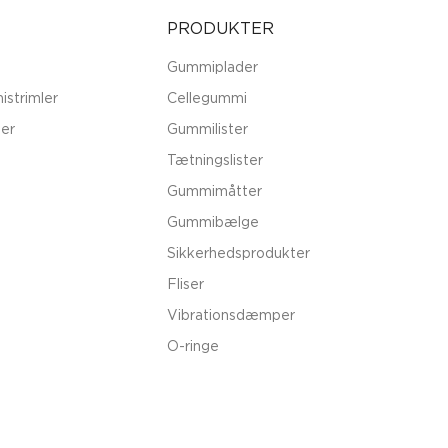
PRODUKTER
Gummiplader
istrimler
Cellegummi
er
Gummilister
Tætningslister
Gummimåtter
Gummibælge
Sikkerhedsprodukter
Fliser
Vibrationsdæmper
O-ringe