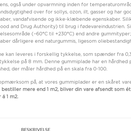
tens, også under opvarmning inden for temperaturområ
dsdygtighed over for sollys, ozon, ilt, gasser og har god
aber, vandafvisende og ikke-klæbende egenskaber. Sili
od and Drug Authority) til brug i fødevareindustrien. S
elsesområde (−60°C til +230°C) end andre gummityper;
aber dårligere end naturgummis, ligesom oliebestandi
e kan leveres i forskellig tykkelse, som spænder fra 0
 tykkelse på 8 mm. Denne gummiplade har en hårdhed p
hed, der måler hårdhed på en skala fra 0-100.
opmærksom på, at vores gummiplader er en skåret vare, 
 bestiller mere end 1 m2, bliver din vare afsendt som ét
 á 1 m2.
BESKRIVELSE