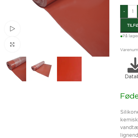
-
TILF
Se video
●
På lage
Klik for at forstørre
Varenum
Data
Føde
Siliko
kemiske
vandtæt
lignend