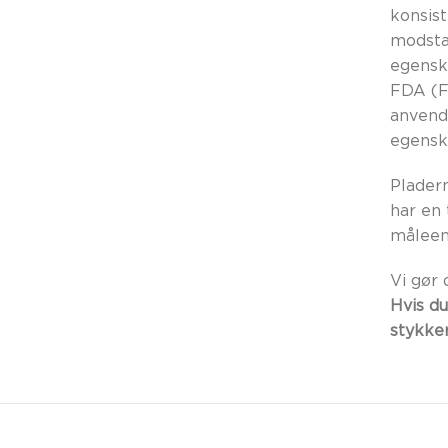
konsis
modstan
egensk
FDA (Fo
anvend
egensk
Pladern
har en
måleen
Vi gør 
Hvis du
stykker