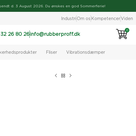
ve afsendt d. 3 August 2026. Du ønskes en god Sommerferie!
Industri
Om os
Kompetencer
Viden
0
 32 26 80 26
info@rubberproff.dk
kkerhedsprodukter
Fliser
Vibrationsdæmper