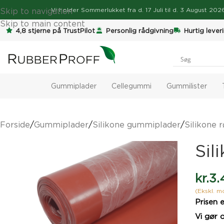
Skip to navigation
Vi holder
Sommerlukket
fra d. 17 Juli til d. 3 August 2
Skip to main content
4,8 stjerne på TrustPilot
Personlig rådgivning
Hurtig lever
Gummiplader
Cellegummi
Gummilister
Forside
/
Gummiplader
/
Silikone gummiplader
/
Silikone 
Sil
kr.
3.
(Ekskl. 
Prisen e
Vi gør