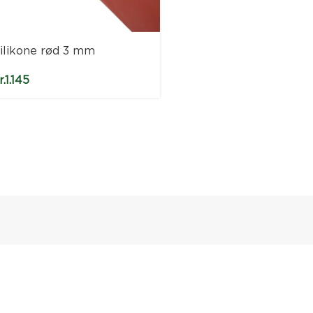
ilikone rød 3 mm
Silikone rød 4 mm
r.
1.145
kr.
1.535