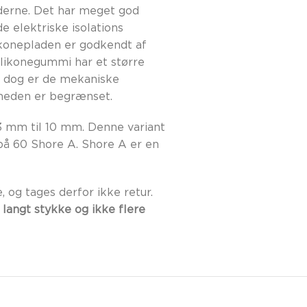
derne. Det har meget god
e elektriske isolations
konepladen er godkendt af
ilikonegummi har et større
 dog er de mekaniske
gheden er begrænset.
,3 mm til 10 mm. Denne variant
å 60 Shore A. Shore A er en
og tages derfor ikke retur.
 langt stykke og ikke flere