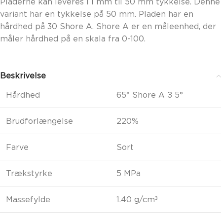
Pladerne kan leveres i 1 mm til 50 mm tykkelse. Denne
variant har en tykkelse på 50 mm. Pladen har en
hårdhed på 30 Shore A. Shore A er en måleenhed, der
måler hårdhed på en skala fra 0-100.
Beskrivelse
Hårdhed
65° Shore A ± 5°
Brudforlængelse
220%
Farve
Sort
Trækstyrke
5 MPa
Massefylde
1.40 g/cm³