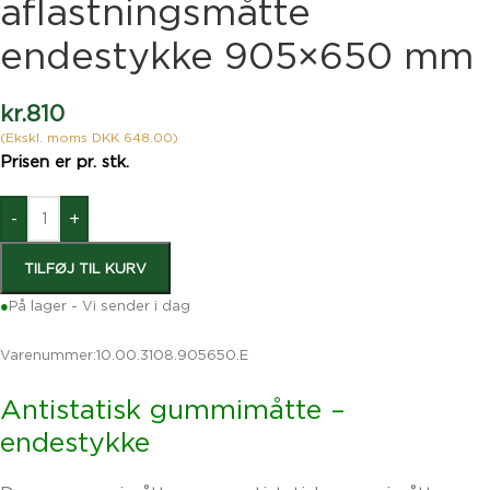
aflastningsmåtte
endestykke 905×650 mm
kr.
810
(Ekskl. moms DKK 648.00)
Prisen er pr. stk.
-
+
TILFØJ TIL KURV
●
På lager - Vi sender i dag
Varenummer:
10.00.3108.905650.E
Antistatisk gummimåtte –
endestykke
Denne gummimåtte er en antistatisk gummimåtte, som