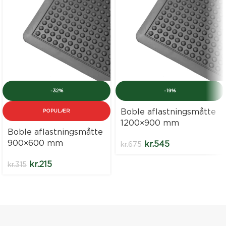
-32%
-19%
Boble aflastningsmåtte
POPULÆR
1200×900 mm
Boble aflastningsmåtte
900×600 mm
kr.
545
kr.
675
kr.
215
kr.
315