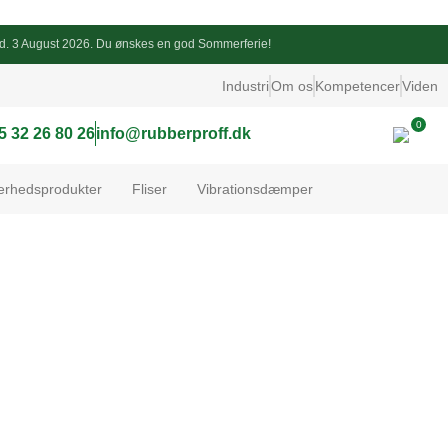
endt d. 3 August 2026. Du ønskes en god Sommerferie!
Industri
Om os
Kompetencer
Viden
0
5 32 26 80 26
info@rubberproff.dk
erhedsprodukter
Fliser
Vibrationsdæmper