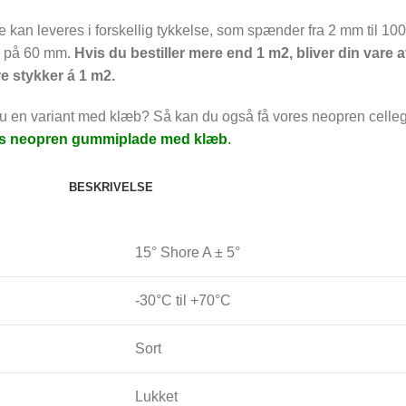
 kan leveres i forskellig tykkelse, som spænder fra 2 mm til 1
e på 60 mm.
Hvis du bestiller mere end 1 m2, bliver din vare 
re stykker á 1 m2.
u en variant med klæb? Så kan du også få vores neopren cel
es neopren gummiplade med klæb
.
BESKRIVELSE
15° Shore A ± 5°
-30°C til +70°C
Sort
Lukket