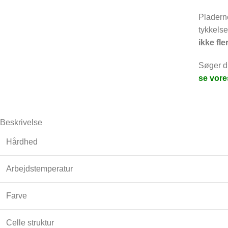
Pladerne
tykkels
ikke fle
Søger d
se vor
Beskrivelse
Hårdhed
Arbejdstemperatur
Farve
Celle struktur