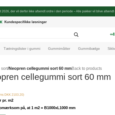
gust 2026, der vil derfor ikke afsendt ordre i den periode – Alle pakker vil blive afs
Kundespecifikke løsninger
+4
Tætningslister i gummi
Gummimåtter
Gummibælge
Sikk
sort
/
Neopren cellegummi sort 60 mm
Back to products
pren cellegummi sort 60 mm
oms DKK 2103.20)
r pr. m2
opmærksom på, at 1 m2 = B1000xL1000 mm