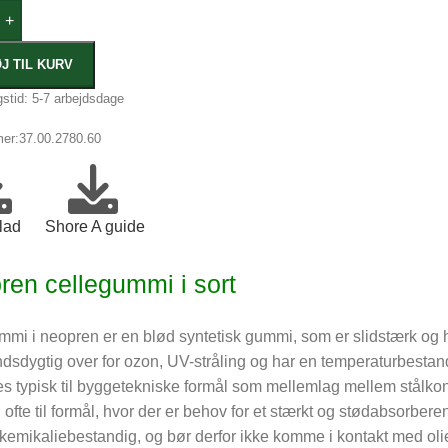
+
ØJ TIL KURV
stid: 5-7 arbejdsdage
er:
37.00.2780.60
lad
Shore A guide
ren cellegummi i sort
mmi i neopren er en blød syntetisk gummi, som er slidstærk og 
sdygtig over for ozon, UV-stråling og har en temperaturbestand
s typisk til byggetekniske formål som mellemlag mellem stålkon
ofte til formål, hvor der er behov for et stærkt og stødabsorber
 kemikaliebestandig, og bør derfor ikke komme i kontakt med olie