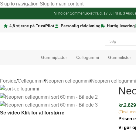
Skip to navigation
Skip to main content
Vi holder
Sommerlukket
fra d. 17 Juli til d. 3 Au
4,8 stjerne på TrustPilot
Personlig rådgivning
Hurtig levering
Gummiplader
Cellegummi
Gummilister
Forside
/
Cellegummi
/
Neopren cellegummi
/
Neopren cellegummi 
Neo
kr.
2.629
(Ekskl. m
Se video
Klik for at forstørre
Prisen e
Vi gør 