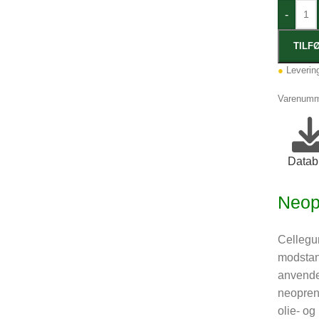
-
TILF
●
Levering
Varenumm
Datab
Neop
Cellegu
modstand
anvende
neopren 
olie- og