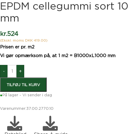
EPDM cellegummi sort 10
mm
kr.
524
(Ekskl. moms DKK 419.00)
Prisen er pr. m2
Vi gør opmærksom på, at 1 m2 = B1000xL1000 mm
-
+
TILFØJ TIL KURV
●
På lager - Vi sender i dag
Varenummer:
37.00.2770.10