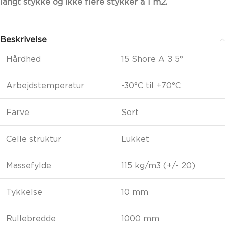
langt stykke og ikke flere stykker á 1 m2.
Beskrivelse
Hårdhed
15 Shore A ± 5°
Arbejdstemperatur
-30°C til +70°C
Farve
Sort
Celle struktur
Lukket
Massefylde
115 kg/m3 (+/- 20)
Tykkelse
10 mm
Rullebredde
1000 mm