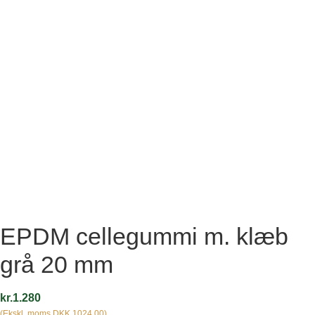
EPDM cellegummi m. klæb
grå 20 mm
kr.
1.280
(Ekskl. moms DKK 1024.00)