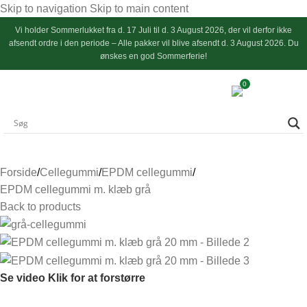
Skip to navigation
Skip to main content
Vi holder
Sommerlukket
fra d. 17 Juli til d. 3 August 2026, der vil derfor ikke
afsendt ordre i den periode – Alle pakker vil blive afsendt d. 3 August 2026. Du
ønskes en god Sommerferie!
0
Forside
/
Cellegummi
/
EPDM cellegummi
/
EPDM cellegummi m. klæb grå
Back to products
Se video
Klik for at forstørre