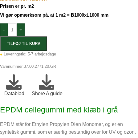
Prisen er pr. m2
Vi gør opmærksom på, at 1 m2 = B1000xL1000 mm
-
+
TILFØJ TIL KURV
●
Leveringstid: 5-7 arbejdsdage
Varenummer:
37.00.2771.20.GR
Datablad
Shore A guide
EPDM cellegummi med klæb i grå
EPDM står for Ethylen Propylen Dien Monomer, og er en
syntetisk gummi, som er særlig bestandig over for UV og ozon.