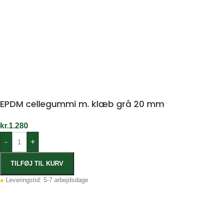
EPDM cellegummi m. klæb grå 20 mm
kr.
1.280
-
+
TILFØJ TIL KURV
●
Leveringstid: 5-7 arbejdsdage