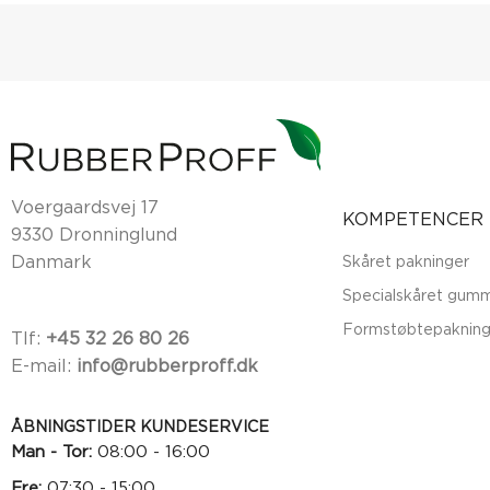
Voergaardsvej 17
KOMPETENCER
9330 Dronninglund
Danmark
Skåret pakninger
Specialskåret gumm
Formstøbtepakning
Tlf:
+45 32 26 80 26
E-mail:
info@rubberproff.dk
ÅBNINGSTIDER KUNDESERVICE
Man - Tor:
08:00 - 16:00
Fre:
07:30 - 15:00