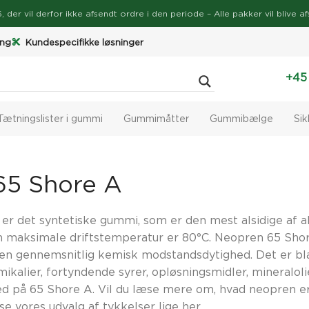
026, der vil derfor ikke afsendt ordre i den periode – Alle pakker vil bli
ing
Kundespecifikke løsninger
+45
Tætningslister i gummi
Gummimåtter
Gummibælge
Si
65 Shore A
er det syntetiske gummi, som er den mest alsidige af a
 maksimale driftstemperatur er 80°C. Neopren 65 Shore
r en gennemsnitlig kemisk modstandsdytighed. Det er b
mikalier, fortyndende syrer, opløsningsmidler, mineralol
ed på 65 Shore A. Vil du læse mere om, hvad neopren er
se vores udvalg af tykkelser lige her.