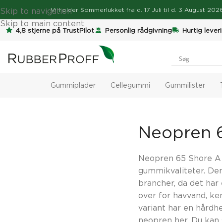
Skip to navigation
Vi holder
Sommerlukket
fra d. 17 Juli til d. 3 August 2
Skip to main content
4,8 stjerne på TrustPilot
Personlig rådgivning
Hurtig lever
Gummiplader
Cellegummi
Gummilister
Neopren 
Neopren 65 Shore A 
gummikvaliteter. Den
brancher, da det ha
over for havvand, ke
variant har en hårdh
neopren
her. Du kan 