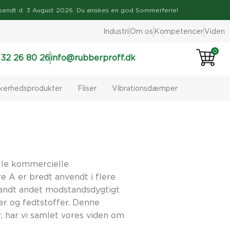
ve afsendt d. 3 August 2026. Du ønskes en god Sommerferie!
Industri
Om os
Kompetencer
Viden
0
 32 26 80 26
info@rubberproff.dk
kkerhedsprodukter
Fliser
Vibrationsdæmper
lle kommercielle
 A er bredt anvendt i flere
landt andet modstandsdygtigt
ier og fedtstoffer. Denne
, har vi samlet vores viden om