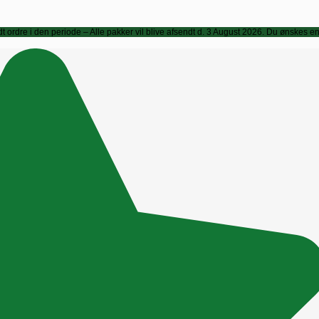
fsendt ordre i den periode – Alle pakker vil blive afsendt d. 3 August 2026. Du ønskes